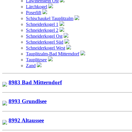
Lawinenstein Ost
Lärchkogel
Poserlift
Schischaukel Tauplitzalm
Schneiderkogel 1
Schneiderkogel 2
Schneiderkogel Ost
Schneiderkogel Süd
Schneiderkogel West
Tauplitzalm-Bad Mitterndorf
Tauplitzsee
Zand
8983 Bad Mitterndorf
8993 Grundlsee
8992 Altaussee