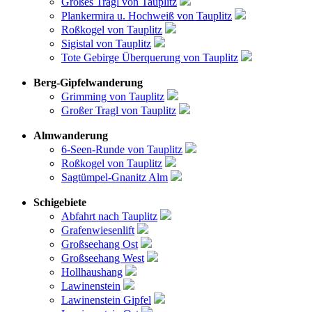
Großes Tragl von Tauplitz
Plankermira u. Hochweiß von Tauplitz
Roßkogel von Tauplitz
Sigistal von Tauplitz
Tote Gebirge Überquerung von Tauplitz
Berg-Gipfelwanderung
Grimming von Tauplitz
Großer Tragl von Tauplitz
Almwanderung
6-Seen-Runde von Tauplitz
Roßkogel von Tauplitz
Sagtümpel-Gnanitz Alm
Schigebiete
Abfahrt nach Tauplitz
Grafenwiesenlift
Großseehang Ost
Großseehang West
Hollhaushang
Lawinenstein
Lawinenstein Gipfel