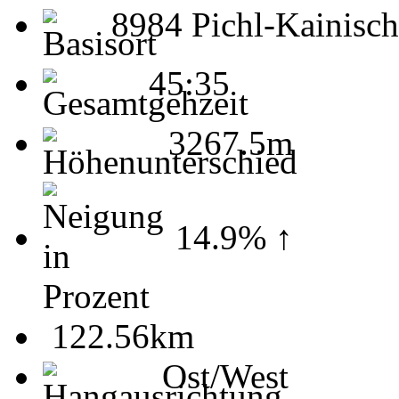
8984 Pichl-Kainisch
45:35
3267.5m
14.9% ↑
122.56km
Ost/West