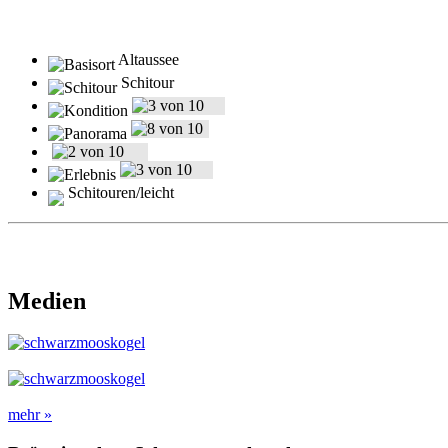
Altaussee
Schitour
Schitouren/leicht
Medien
mehr »