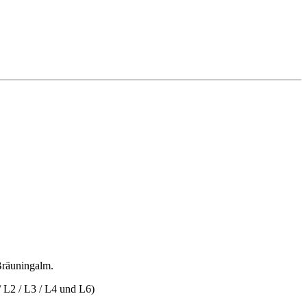
Bräuningalm.
/ L2 / L3 / L4 und L6)