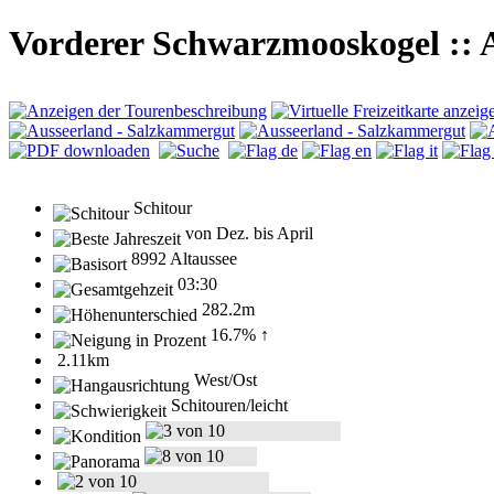
Vorderer Schwarzmooskogel :: 
Schitour
von Dez. bis April
8992 Altaussee
03:30
282.2m
16.7% ↑
2.11km
West/Ost
Schitouren/leicht