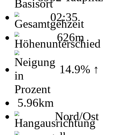
02:35
626m
14.9% ↑
5.96km
Nord/Ost