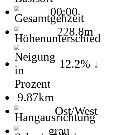
00:00
228.8m
12.2% ↓
9.87km
Ost/West
grau