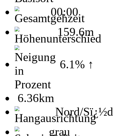
00:00
159.6m
6.1% ↑
6.36km
Nord/Sï¿½d
grau