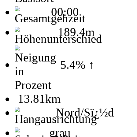
00:00
189.4m
5.4% ↑
13.81km
Nord/Sï¿½d
grau