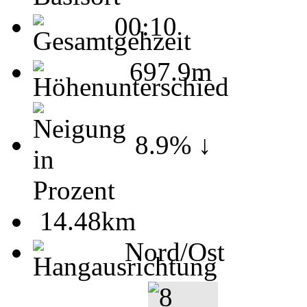
00:10
697.9m
8.9% ↓
14.48km
Nord/Ost