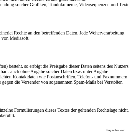
r Verwendung solcher Grafiken, Tondokumente, Videosequenzen und Texte
inerlei Rechte an den betreffenden Daten. Jede Weiterverarbeitung,
g von Mediasoft.
n) besteht, so erfolgt die Preisgabe dieser Daten seitens des Nutzers
utbar - auch ohne Angabe solcher Daten bzw. unter Angabe
lichten Kontaktdaten wie Postanschriften, Telefon- und Faxnummern
itte gegen die Versender von sogenannten Spam-Mails bei Verstößen
einzelne Formulierungen dieses Textes der geltenden Rechtslage nicht,
nberührt.
Empfohlen von: