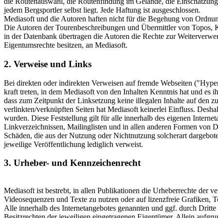
die Routenauswahl, die Routenfindung im Gelände, die Einschätzung
jedem Bergsportler selbst liegt. Jede Haftung ist ausgeschlossen.
Mediasoft und die Autoren haften nicht für die Begehung von Ordn
Die Autoren der Tourenbeschreibungen und Übermittler von Topos, Kar
in der Datenbank übertragen die Autoren die Rechte zur Weiterverwend
Eigentumsrechte besitzen, an Mediasoft.
2. Verweise und Links
Bei direkten oder indirekten Verweisen auf fremde Webseiten ("Hyper
kraft treten, in dem Mediasoft von den Inhalten Kenntnis hat und es 
dass zum Zeitpunkt der Linksetzung keine illegalen Inhalte auf den zu
verlinkten/verknüpften Seiten hat Mediasoft keinerlei Einfluss. Deshal
wurden. Diese Feststellung gilt für alle innerhalb des eigenen Inter
Linkverzeichnissen, Mailinglisten und in allen anderen Formen von Dat
Schäden, die aus der Nutzung oder Nichtnutzung solcherart dargebotene
jeweilige Veröffentlichung lediglich verweist.
3. Urheber- und Kennzeichenrecht
Mediasoft ist bestrebt, in allen Publikationen die Urheberrechte de
Videosequenzen und Texte zu nutzen oder auf lizenzfreie Grafiken,
Alle innerhalb des Internetangebotes genannten und ggf. durch Drit
Besitzrechten der jeweiligen eingetragenen Eigentümer. Allein aufgru