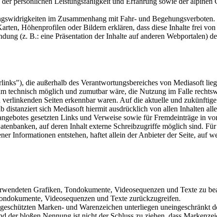
 der persönlichen Leistungsfähigkeit und Erfahrung sowie der alpinen
ungswidrigkeiten im Zusammenhang mit Fahr- und Begehungsverboten.
ten, Höhenprofilen oder Bildern erklären, dass diese Inhalte frei vo
ung (z. B.: eine Präsentation der Inhalte auf anderen Webportalen) de
links"), die außerhalb des Verantwortungsbereiches von Mediasoft lieg
ihm technisch möglich und zumutbar wäre, die Nutzung im Falle rechtswid
 verlinkenden Seiten erkennbar waren. Auf die aktuelle und zukünftige 
b distanziert sich Mediasoft hiermit ausdrücklich von allen Inhalten all
netangebotes gesetzten Links und Verweise sowie für Fremdeinträge in v
enbanken, auf deren Inhalt externe Schreibzugriffe möglich sind. Für i
r Informationen entstehen, haftet allein der Anbieter der Seite, auf w
r verwendeten Grafiken, Tondokumente, Videosequenzen und Texte zu bea
 Tondokumente, Videosequenzen und Texte zurückzugreifen.
te geschützten Marken- und Warenzeichen unterliegen uneingeschränkt
nd der bloßen Nennung ist nicht der Schluss zu ziehen, dass Markenzeic