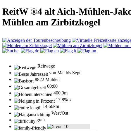
ReitW ®4 alt Aich-Mühlen-Jak
Mühlen am Zirbitzkogel
Reitwege
von Mai bis Sept.
8822 Mühlen
00:00
400.9m
17.8% ↓
14.66km
West/Ost
grau