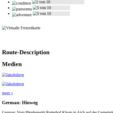
Route-Description
Medien
more »
German: Hinweg
German: Vom Pferdegestüt Reiterhof Khom in Aich auf der Gemeinde