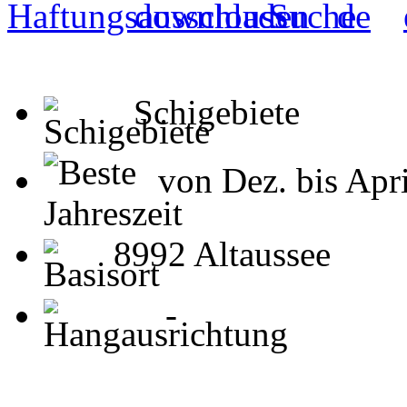
Schigebiete
von Dez. bis Apri
8992 Altaussee
-