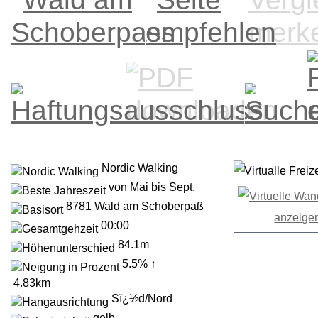
Nordic Walking
von Mai bis Sept.
8781 Wald am Schoberpaß
00:00
84.1m
5.5% ↑
4.83km
Sï¿½d/Nord
gelb