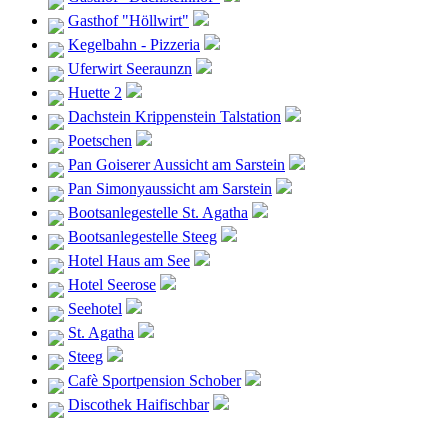
Gasthof "Höllwirt"
Kegelbahn - Pizzeria
Uferwirt Seeraunzn
Huette 2
Dachstein Krippenstein Talstation
Poetschen
Pan Goiserer Aussicht am Sarstein
Pan Simonyaussicht am Sarstein
Bootsanlegestelle St. Agatha
Bootsanlegestelle Steeg
Hotel Haus am See
Hotel Seerose
Seehotel
St. Agatha
Steeg
Cafè Sportpension Schober
Discothek Haifischbar