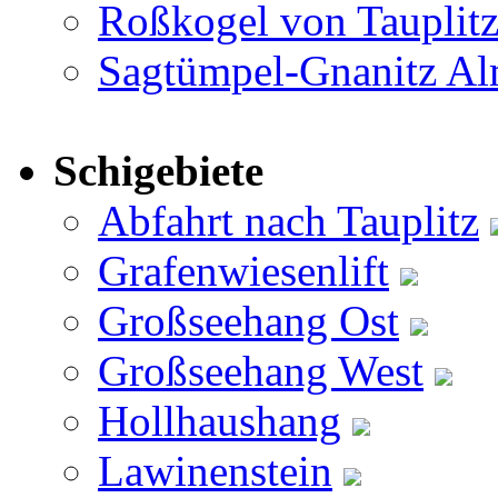
Roßkogel von Tauplit
Sagtümpel-Gnanitz A
Schigebiete
Abfahrt nach Tauplitz
Grafenwiesenlift
Großseehang Ost
Großseehang West
Hollhaushang
Lawinenstein