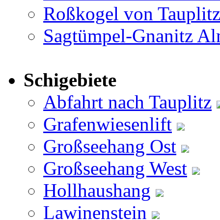
Roßkogel von Tauplit
Sagtümpel-Gnanitz A
Schigebiete
Abfahrt nach Tauplitz
Grafenwiesenlift
Großseehang Ost
Großseehang West
Hollhaushang
Lawinenstein