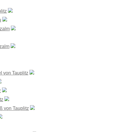
litz
u
tzalm
tzalm
 von Tauplitz
z
tz
ß von Tauplitz