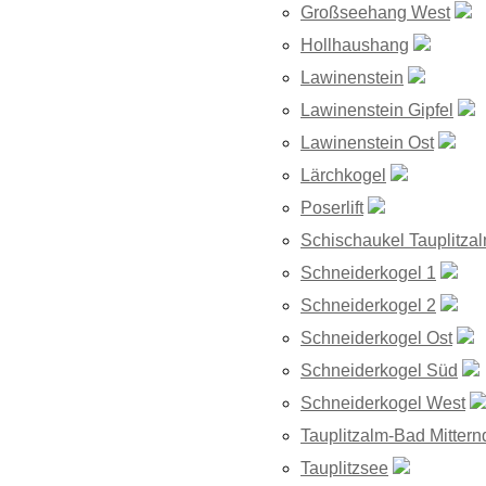
Großseehang West
Hollhaushang
Lawinenstein
Lawinenstein Gipfel
Lawinenstein Ost
Lärchkogel
Poserlift
Schischaukel Tauplitza
Schneiderkogel 1
Schneiderkogel 2
Schneiderkogel Ost
Schneiderkogel Süd
Schneiderkogel West
Tauplitzalm-Bad Mittern
Tauplitzsee