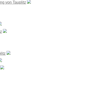
ng von Tauplitz
tz
itz