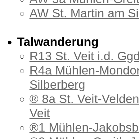
AW St. Martin am Si
Talwanderung
R13 St. Veit i.d. G
R4a Mühlen-Mondorf
Silberberg
® 8a St. Veit-Velde
Veit
®1 Mühlen-Jakobsb