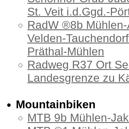
St. Veit i.d.Ggd.-P
RadW ®8b Mühlen-Aic
Velden-Tauchendorf
Präthal-Mühlen
Radweg R37 Ort Se
Landesgrenze zu K
Mountainbiken
MTB 9b Mühlen-Jak