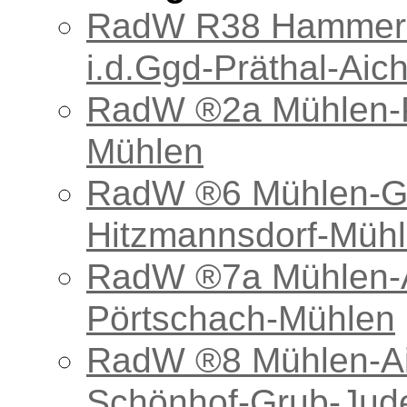
RadW R38 Hammerl-
i.d.Ggd-Präthal-Aic
RadW ®2a Mühlen-Pö
Mühlen
RadW ®6 Mühlen-Gr
Hitzmannsdorf-Müh
RadW ®7a Mühlen-Aic
Pörtschach-Mühlen
RadW ®8 Mühlen-Aic
Schönhof-Grub-Jude