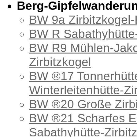
Berg-Gipfelwanderu
BW 9a Zirbitzkogel
BW R Sabathyhütte-
BW R9 Mühlen-Jako
Zirbitzkogel
BW ®17 Tonnerhütte
Winterleitenhütte-Zi
BW ®20 Große Zirb
BW ®21 Scharfes Ec
Sabathyhütte-Zirbit