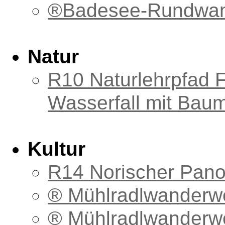
®Badesee-Rundwa
Natur
R10 Naturlehrpfad F
Wasserfall mit Bau
Kultur
R14 Norischer Pan
® Mühlradlwanderwe
® Mühlradlwanderwe