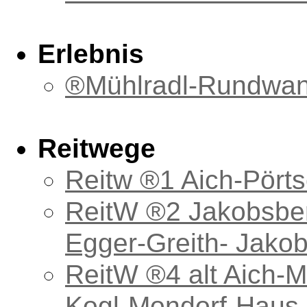
Erlebnis
®Mühlradl-Rundwa
Reitwege
Reitw ®1 Aich-Pörts
ReitW ®2 Jakobsber
Egger-Greith- Jako
ReitW ®4 alt Aich-
Kogl-Mondorf-Haus