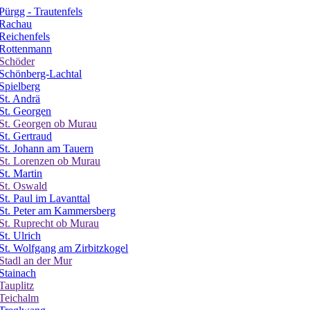
Pürgg - Trautenfels
Rachau
Reichenfels
Rottenmann
Schöder
Schönberg-Lachtal
Spielberg
St. Andrä
St. Georgen
St. Georgen ob Murau
St. Gertraud
St. Johann am Tauern
St. Lorenzen ob Murau
St. Martin
St. Oswald
St. Paul im Lavanttal
St. Peter am Kammersberg
St. Ruprecht ob Murau
St. Ulrich
St. Wolfgang am Zirbitzkogel
Stadl an der Mur
Stainach
Tauplitz
Teichalm