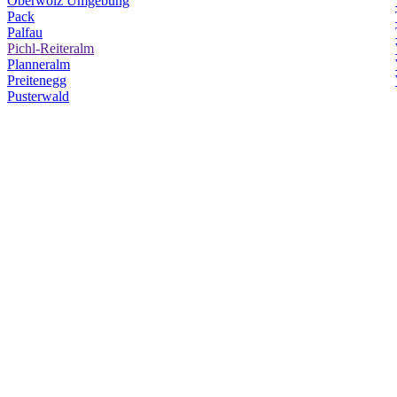
Oberwölz Umgebung
Pack
Palfau
Pichl-Reiteralm
Planneralm
Preitenegg
Pusterwald