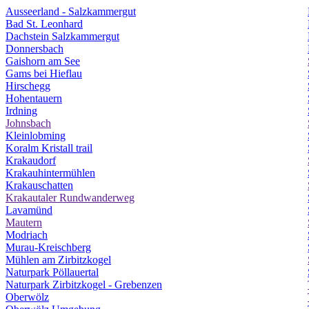
Ausseerland - Salzkammergut
Bad St. Leonhard
Dachstein Salzkammergut
Donnersbach
Gaishorn am See
Gams bei Hieflau
Hirschegg
Hohentauern
Irdning
Johnsbach
Kleinlobming
Koralm Kristall trail
Krakaudorf
Krakauhintermühlen
Krakauschatten
Krakautaler Rundwanderweg
Lavamünd
Mautern
Modriach
Murau-Kreischberg
Mühlen am Zirbitzkogel
Naturpark Pöllauertal
Naturpark Zirbitzkogel - Grebenzen
Oberwölz